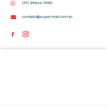
(37) 99944-7090

contato@supermat.com.br
