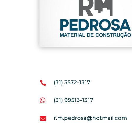
(31) 3572-1317

(31) 99513-1317

r.m.pedrosa@hotmail.com
