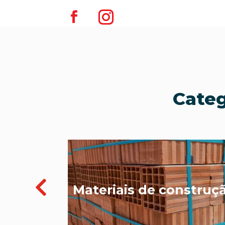
Categ
tos
Materiais de construç