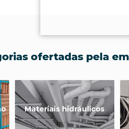
orias ofertadas pela e
ão
Materiais hidráulicos