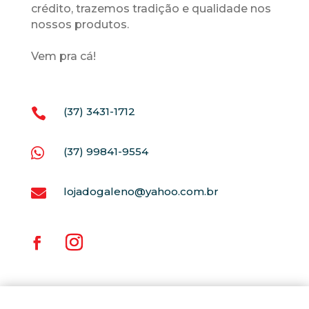
crédito, trazemos tradição e qualidade nos
nossos produtos.
Vem pra cá!
(37) 3431-1712

(37) 99841-9554

lojadogaleno@yahoo.com.br
