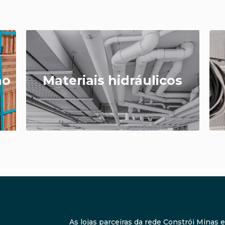
ão
Materiais hidráulicos
As lojas parceiras da rede Constrói Minas