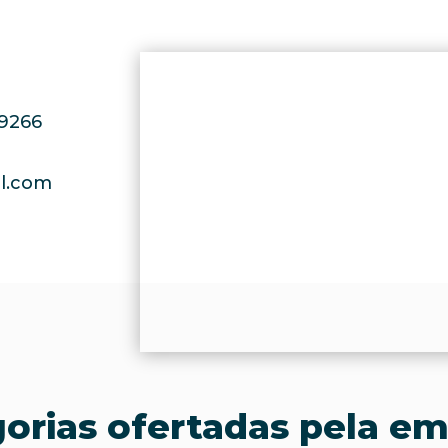
-9266
il.com
orias ofertadas pela e