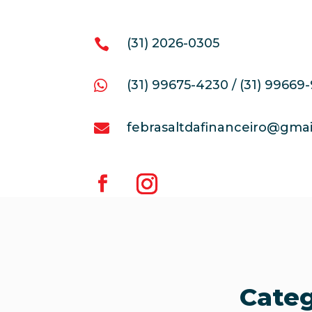
(31) 2026-0305

(31) 99675-4230 / (31) 99669

febrasaltdafinanceiro@gma

Categ