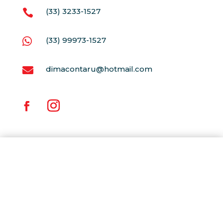
(33) 3233-1527

(33) 99973-1527

dimacontaru@hotmail.com
