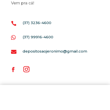
Vem pra cá!
(37) 3236-4600

(37) 99916-4600

depositosaojeronimo@gmail.com
