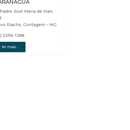
ARANAGUÁ
 Padre José Maria de Man,
8
vo Riacho, Contagem – MG
1) 3396-1388
ler mais…