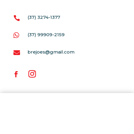
(37) 3274-1377

(37) 99909-2159

brejoes@gmail.com
