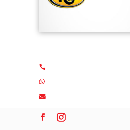


